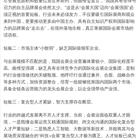
尽管展览面积和数量位居世界前列，但曲维玺直言，“我国具有全球号
召力的自主品牌展会依然太少。”这是从“会展大国”迈向“会展强国”必
须正视的首要短板。行业未来必须发力，不仅要吸引国际展商和观众
来到中国，更要推动更多由中国主办、具有自主知识产权和国际影响
力的品牌展会“走出去”，在境外落地生根，真正掌握国际会展市场的
话语权。
短板二：市场主体“小散弱”，缺乏国际级领军企业。
与会展规模不匹配的是，我国会展企业普遍体量较小、国际化程度不
高。曲维玺强调，缺乏具有全球竞争力的国际化会展企业集团，是制
约行业做强做优的关键瓶颈。他呼吁行业通过兼并、合股、战略合作
等多种方式，加快资源整合，培育一批能够统筹国内国际两个市场、
具备全链条运营能力的龙头会展企业，以企业强带动产业强。
短板三：复合型人才紧缺，智力支撑存在断层。
行业的跨越式发展离不开人才支撑。当前，会展业面临双重人才困
境，一是既懂会展运营又精通国际规则、跨文化沟通的国际化复合型
人才严重短缺；二是熟悉人工智能、大数据等新技术，并能将其与会
展场景深度融合的“科技+会展”复合型人才极为匮乏。人才短板已成为