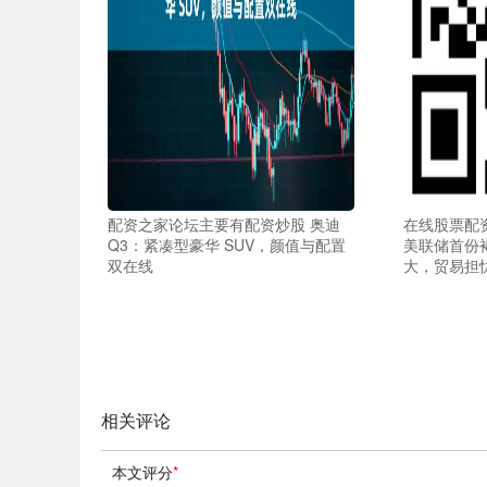
配资之家论坛主要有配资炒股 奥迪
在线股票配
Q3：紧凑型豪华 SUV，颜值与配置
美联储首份
双在线
大，贸易担
相关评论
本文评分
*