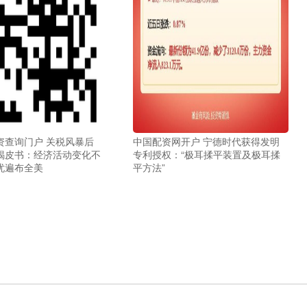
资查询门户 关税风暴后
中国配资网开户 宁德时代获得发明
褐皮书：经济活动变化不
专利授权：“极耳揉平装置及极耳揉
忧遍布全美
平方法”